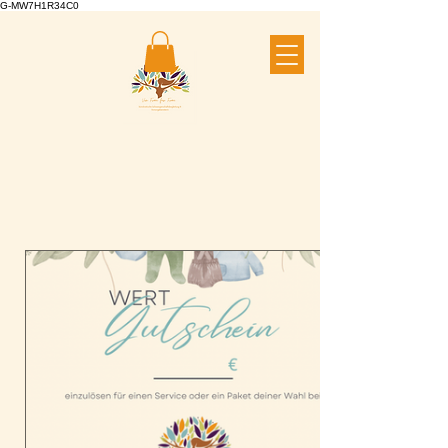
G-MW7H1R34C0