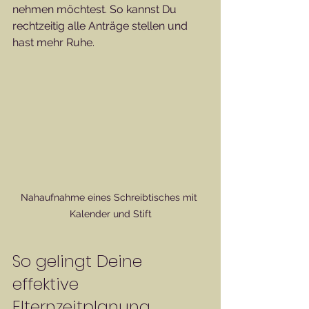
nehmen möchtest. So kannst Du 
rechtzeitig alle Anträge stellen und 
hast mehr Ruhe.
Nahaufnahme eines Schreibtisches mit 
Kalender und Stift
So gelingt Deine 
effektive 
Elternzeitplanung