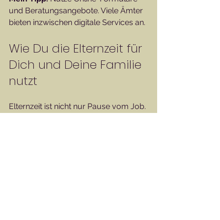
und Beratungsangebote. Viele Ämter 
bieten inzwischen digitale Services an.
Wie Du die Elternzeit für 
Dich und Deine Familie 
nutzt
Elternzeit ist nicht nur Pause vom Job. 
Sie ist eine Zeit des Wachstums und 
der Veränderung. Wie kannst Du sie 
optimal nutzen?
Rituale schaffen:
 Gemeinsame 
Zeiten, wie das Vorlesen am 
Abend, stärken die Bindung.  
Selbstfürsorge nicht vergessen:
Gönn Dir Pausen und achte auf 