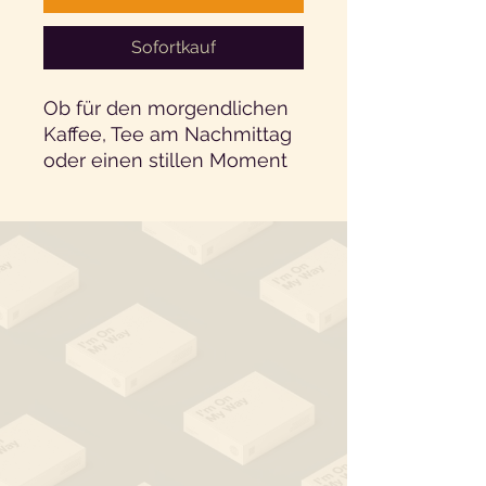
Sofortkauf
Ob für den morgendlichen
Kaffee, Tee am Nachmittag
oder einen stillen Moment
für dich – diese Tasse ist
mehr als nur ein Trinkgefäß.
Sie ist eine Liebeserklärung
an alle Frauen auf dem
Weg zur Mutterschaft:
selbstbewusst, humorvoll
und wunderschön.
Design:
Der freche Schriftzug „MILF
in the Making“ wird
wahlweise von einem
zarten floralen Hintergrund