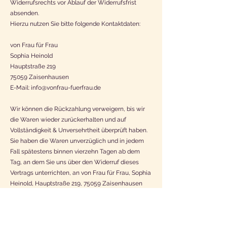
Widerrufsrechts vor Ablauf der Widerrufsfrist
hochwertiger Qualität
absenden.
Glänzendes Finish
Hierzu nutzen Sie bitte folgende Kontaktdaten:
Spülmaschinen- und
mikrowellengeeignet
von Frau für Frau
Sophia Heinold
Ideal als Geschenk für
Hauptstraße 219
werdende Mamas,
75059 Zaisenhausen
Babyshower oder einfach
E-Mail:
info@vonfrau-fuerfrau.de
für dich selbst
Für alle werdenden Mamas
Wir können die Rückzahlung verweigern, bis wir
die der Welt zeigen wollen,
die Waren wieder zurückerhalten und auf
dass Mutterschaft
Vollständigkeit & Unversehrtheit überprüft haben.
Sie haben die Waren unverzüglich und in jedem
humorvoll, stark und
Fall spätestens binnen vierzehn Tagen ab dem
selbstbewusst sein darf.
Tag, an dem Sie uns über den Widerruf dieses
Vertrags unterrichten, an von Frau für Frau, Sophia
Dieses Produkt wird speziell
Heinold, Hauptstraße 219, 75059 Zaisenhausen
für Sie angefertigt, sobald
zurückzusenden oder zu übergeben. Die Frist ist
Sie eine Bestellung
gewahrt, wenn Sie die Waren vor Ablauf der Frist
aufgeben, weshalb es
von vierzehn Tagen absenden. Sie tragen die
unmittelbaren Kosten der Rücksendung der