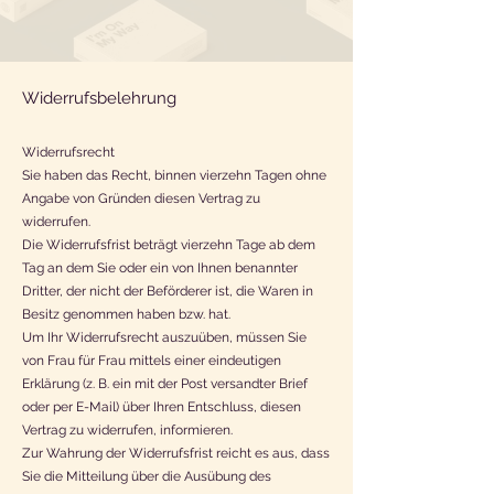
umrahmt – feminin und
charmant inkl.
Augenzwinkern.
Widerrufsbelehrung
☕ Fassungsvermögen:
Widerrufsrecht
11 oz / ca. 325 ml 11 oz ca.
Sie haben das Recht, binnen vierzehn Tagen ohne
325 ml
Angabe von Gründen diesen Vertrag zu
widerrufen.
Die Widerrufsfrist beträgt vierzehn Tage ab dem
15 oz ca. 444 ml
Tag an dem Sie oder ein von Ihnen benannter
Dritter, der nicht der Beförderer ist, die Waren in
20 oz ca. 591 ml
Besitz genommen haben bzw. hat.
Um Ihr Widerrufsrecht auszuüben, müssen Sie
von Frau für Frau mittels einer eindeutigen
Erklärung (z. B. ein mit der Post versandter Brief
perfekt für deinen
oder per E-Mail) über Ihren Entschluss, diesen
Vertrag zu widerrufen, informieren.
Lieblingskaffee oder Tee.
Zur Wahrung der Widerrufsfrist reicht es aus, dass
✨ Details:
Sie die Mitteilung über die Ausübung des
Robuste Keramiktasse in