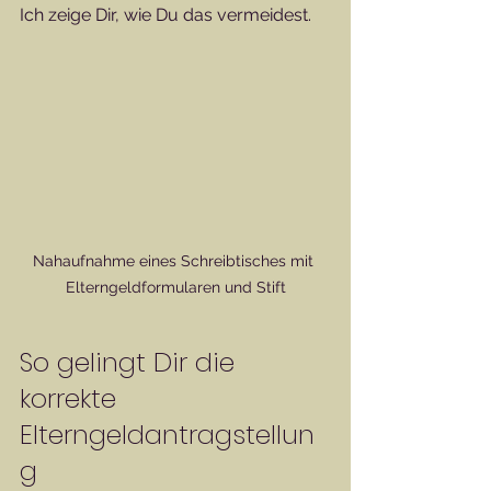
Ich zeige Dir, wie Du das vermeidest.
Nahaufnahme eines Schreibtisches mit 
Elterngeldformularen und Stift
So gelingt Dir die 
korrekte 
Elterngeldantragstellun
g