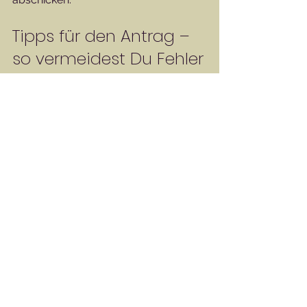
Tipps für den Antrag – 
so vermeidest Du Fehler
Manchmal sind es kleine Dinge, die 
den Antrag verzögern. Hier meine 
besten Tipps, damit alles glatt läuft:
Leserlich schreiben:
 Wenn Du 
handschriftlich ausfüllst, achte 
auf klare Schrift. Och empfehle 
wenn möglich die Onlineanträge 
zu nutzen. 
Keine Lücken lassen:
 Auch 
wenn etwas nicht zutrifft, schreibe 
„nicht vorhanden“ oder „keine“.
Kopien statt Originale:
 Schicke - 